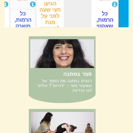
ספר במתנה
רוצים במתנה את הספר של
שאקטי מאי - ׳להיות׳? שלחו
לנו הודעה