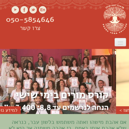
050-5854646
צרו קשר
ראשי
אודות
שיעורים
שיעורים אונליין
קורס מורים
סדנאות
למידע נוסף לחצו >
אם אהבת מישהו ואתה משתמש בלשון עבר, כנראה
שלא אהבת אותו באמת, כי אהבה משתנה אך היא לא