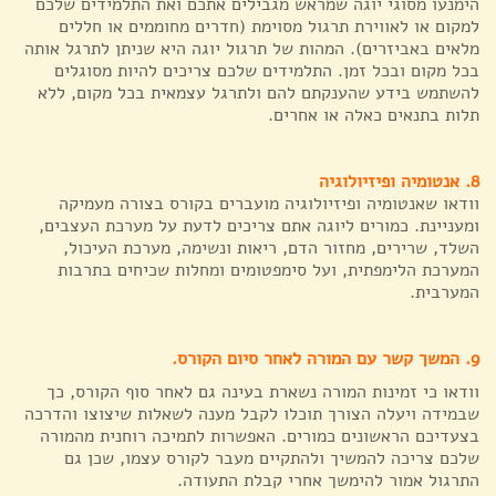
הימנעו מסוגי יוגה שמראש מגבילים אתכם ואת התלמידים שלכם
למקום או לאווירת תרגול מסוימת (חדרים מחוממים או חללים
מלאים באביזרים). המהות של תרגול יוגה היא שניתן לתרגל אותה
בכל מקום ובכל זמן. התלמידים שלכם צריכים להיות מסוגלים
להשתמש בידע שהענקתם להם ולתרגל עצמאית בכל מקום, ללא
תלות בתנאים כאלה או אחרים.
8. אנטומיה ופיזיולוגיה
וודאו שאנטומיה ופיזיולוגיה מועברים בקורס בצורה מעמיקה
ומעניינת. כמורים ליוגה אתם צריכים לדעת על מערכת העצבים,
השלד, שרירים, מחזור הדם, ריאות ונשימה, מערכת העיכול,
המערכת הלימפתית, ועל סימפטומים ומחלות שכיחים בתרבות
המערבית.
9. המשך קשר עם המורה לאחר סיום הקורס.
וודאו כי זמינות המורה נשארת בעינה גם לאחר סוף הקורס, כך
שבמידה ויעלה הצורך תוכלו לקבל מענה לשאלות שיצוצו והדרכה
בצעדיכם הראשונים כמורים. האפשרות לתמיכה רוחנית מהמורה
שלכם צריכה להמשיך ולהתקיים מעבר לקורס עצמו, שכן גם
התרגול אמור להימשך אחרי קבלת התעודה.