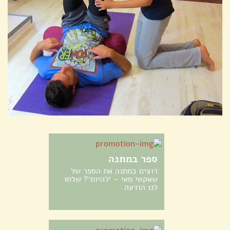
ספר במתנה
רוצים במתנה את הספר של
שאקטי מאי - ׳להיות׳? שלחו
לנו הודעה