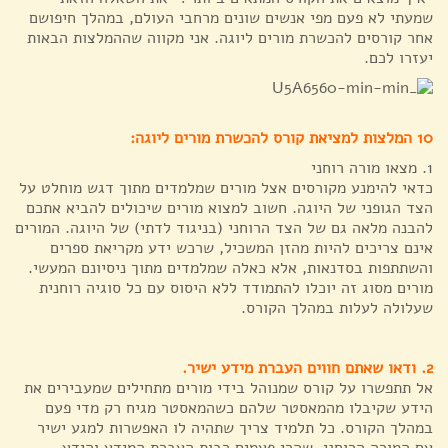
שמעתי לא פעם מפי אנשים שונים מרחבי העולם, במהלך חיפושם
אחר קורסים להכשרת מורים ליוגה. אני מקווה שההמלצות הבאות
יעזרו לכם.
10 המלצות למציאת קורס להכשרת מורים ליוגה:
1. מצאו מורה רוחני
כדאי להימנע מקורסים אצל מורים שמלמדים מתוך דגש מוחלט על
הצד הגופני של היוגה. חשוב למצוא מורים שיכולים להביא אתכם
להבנה מלאה גם של הצד הרוחני (בניגוד לדתי) של היוגה. המורים
אינם צריכים להיות מהזן המשכיל, שרכש ידע מקריאת ספרים
והשתתפות בסדנאות, אלא כאלה שמלמדים מתוך ניסיונם המעשי.
מורים מסוג זה יוכלו להתמודד ללא היסוס עם כל סוגיה רוחנית
שעלולה לעלות במהלך הקורס.
2. ודאו שאתם חווים העברת מידע ישיר.
אל תתפשרו על קורס שמנוהל בידי מורים מתחילים שמעבירים את
הידע שקיבלו מהמאסטר שלהם כשהמאסטר מגיח רק מדי פעם
במהלך הקורס. כל תלמיד צריך שתהיה לו האפשרות למגע ישיר