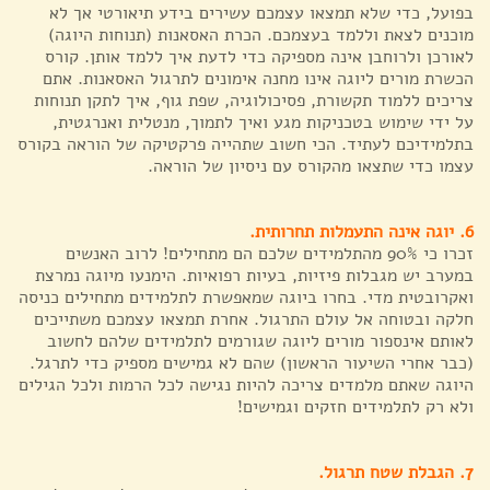
בפועל, כדי שלא תמצאו עצמכם עשירים בידע תיאורטי אך לא
מוכנים לצאת וללמד בעצמכם. הכרת האסאנות (תנוחות היוגה)
לאורכן ולרוחבן אינה מספיקה כדי לדעת איך ללמד אותן. קורס
הכשרת מורים ליוגה אינו מחנה אימונים לתרגול האסאנות. אתם
צריכים ללמוד תקשורת, פסיכולוגיה, שפת גוף, איך לתקן תנוחות
על ידי שימוש בטכניקות מגע ואיך לתמוך, מנטלית ואנרגטית,
בתלמידיכם לעתיד. הכי חשוב שתהייה פרקטיקה של הוראה בקורס
עצמו כדי שתצאו מהקורס עם ניסיון של הוראה.
6. יוגה אינה התעמלות תחרותית.
זכרו כי 90% מהתלמידים שלכם הם מתחילים! לרוב האנשים
במערב יש מגבלות פיזיות, בעיות רפואיות. הימנעו מיוגה נמרצת
ואקרובטית מדי. בחרו ביוגה שמאפשרת לתלמידים מתחילים כניסה
חלקה ובטוחה אל עולם התרגול. אחרת תמצאו עצמכם משתייכים
לאותם אינספור מורים ליוגה שגורמים לתלמידים שלהם לחשוב
(כבר אחרי השיעור הראשון) שהם לא גמישים מספיק כדי לתרגל.
היוגה שאתם מלמדים צריכה להיות נגישה לכל הרמות ולכל הגילים
ולא רק לתלמידים חזקים וגמישים!
7. הגבלת שטח תרגול.