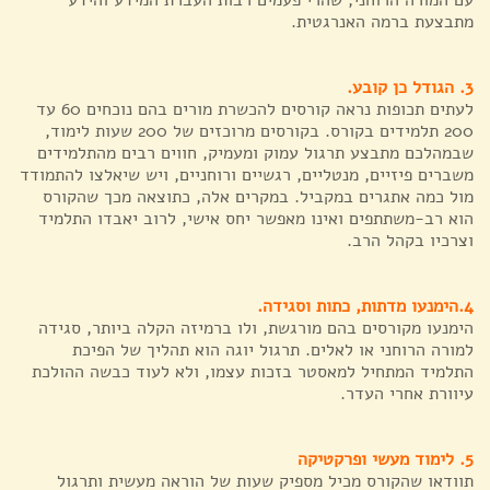
עם המורה הרוחני, שהרי פעמים רבות העברת המידע והידע
מתבצעת ברמה האנרגטית.
3. הגודל כן קובע.
לעתים תכופות נראה קורסים להכשרת מורים בהם נוכחים 60 עד
200 תלמידים בקורס. בקורסים מרוכזים של 200 שעות לימוד,
שבמהלכם מתבצע תרגול עמוק ומעמיק, חווים רבים מהתלמידים
משברים פיזיים, מנטליים, רגשיים ורוחניים, ויש שיאלצו להתמודד
מול כמה אתגרים במקביל. במקרים אלה, כתוצאה מכך שהקורס
הוא רב-משתתפים ואינו מאפשר יחס אישי, לרוב יאבדו התלמיד
וצרכיו בקהל הרב.
4.הימנעו מדתות, כתות וסגידה.
הימנעו מקורסים בהם מורגשת, ולו ברמיזה הקלה ביותר, סגידה
למורה הרוחני או לאלים. תרגול יוגה הוא תהליך של הפיכת
התלמיד המתחיל למאסטר בזכות עצמו, ולא לעוד כבשה ההולכת
עיוורת אחרי העדר.
5
. לימוד מעשי ופרקטיקה
תוודאו שהקורס מכיל מספיק שעות של הוראה מעשית ותרגול