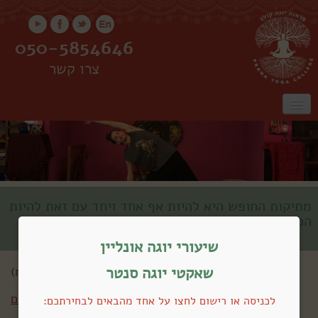
050-5854646
צרו קשר
ראשי
אודות
שיעורים
שיעורים אונליין
קורס מורים
סדנאות
מתיקות החופש היא להיות אף אחד ויחד עם זאת להיות
הכל
שאקטי
שיעורי יוגה אונליין
שאקטי יוגה סנטר
שלום אורח (
התחברות
)
חזרה לכל השיעורים
לכניסה או רישום לחצו על אחד מהבאים לבחירתכם: