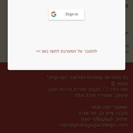
שיעורים אונליין
יוגה
מנוסים
>
>
Sign in
יוגה למנוסים – רצף מספר 15
מורה:
שאקטי מאי
להסבר על המערכת לחצו כאן >>
משך השיעור: 1:27:08
כל הזכויות שמורות לפראנה יוגה קולג'
2023 ©
אטי הדר:// הקמת אתרים וניהול תוכן
עיצוב: סטודיו מיכל וגלה
שאקטי יוגה סנטר
חובבי ציון 52, תל אביב
טלפון: 050-5854646
info@pranayogacollege.com