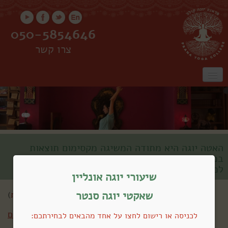
050-5854646
צרו קשר
ראשי
אודות
שיעורים
שיעורים אונליין
קורס מורים
סדנאות
האטה יוגה היא מתודה המשיגה מקסימום תוצאות
במינימום צריכת אנרגיה. האמנות חיה בדרך זו מחוץ
למזרן היוגה
שאקטי
שיעורי יוגה אונליין
שאקטי יוגה סנטר
שלום אורח (
התחברות
)
חזרה לכל השיעורים
לכניסה או רישום לחצו על אחד מהבאים לבחירתכם: