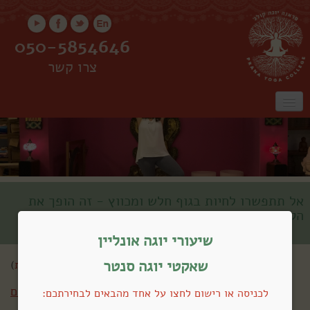
050-5854646
צרו קשר
ראשי
אודות
שיעורים
שיעורים אונליין
קורס מורים
סדנאות
אל תתפשרו לחיות בגוף חלש ומכווץ - זה הופך את
הקיום לבלתי נסבל
שאקטי מאי
שיעורי יוגה אונליין
שאקטי יוגה סנטר
שלום אורח (
התחברות
)
חזרה לכל השיעורים
לכניסה או רישום לחצו על אחד מהבאים לבחירתכם: