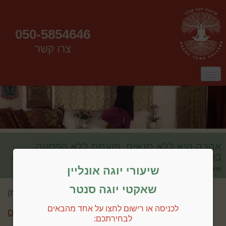
050-5854646
צרו קשר
ראשי
אודות
שיעורים
שיעורים אונליין
קורס מורים
סדנאות
אהבה היא ללא תנאים, פועמת ללא הפסקה.
בחיבה מעורבת סיבתיות ולכן היא עלולה להסתיים
שיעורי יוגה אונליין
שאקטי
שאקטי יוגה סנטר
שלום אורח (
התחברות
)
לכניסה או רישום לחצו על אחד מהבאים
חזרה לכל השיעורים
לבחירתכם: