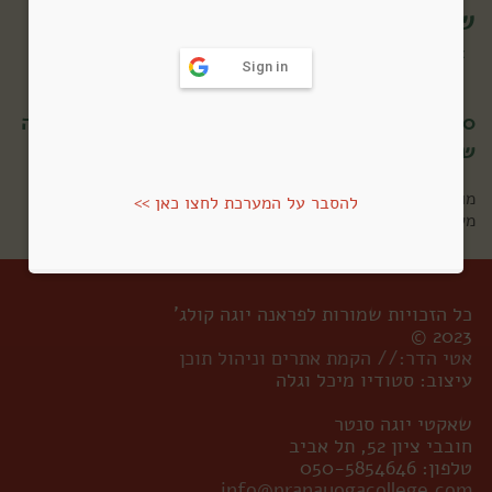
שיעורים אונליין
מדיטציות והרצאות
>
Sign in
20 דק׳ מדיטציה + הרצאה בנושא: ״לאיזו צ׳אקרה
שייך וירוס הקורונה?״
מורה:
שאקטי מאי
להסבר על המערכת לחצו כאן >>
משך השיעור: 33:06
כל הזכויות שמורות לפראנה יוגה קולג'
2023 ©
אטי הדר:// הקמת אתרים וניהול תוכן
עיצוב: סטודיו מיכל וגלה
שאקטי יוגה סנטר
חובבי ציון 52, תל אביב
טלפון: 050-5854646
info@pranayogacollege.com