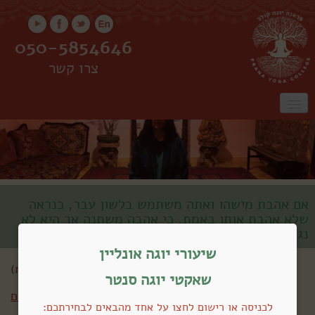
050-5854646
צרו קשר
ראשי
אודות
שיעורים
שיעורים אונליין
קורס מורים
סדנאות
אם אהבת מישהו ואתה משתמש בלשון עבר, כנראה
שלא אהבת אותו באמת, כי אהבה משתנה אך היא לא
נגמרת
שאקטי
שיעורי יוגה אונליין
שלום אורח (
התחברות
)
שאקטי יוגה סנטר
חזרה לכל השיעורים
לכניסה או רישום לחצו על אחד מהבאים לבחירתכם: