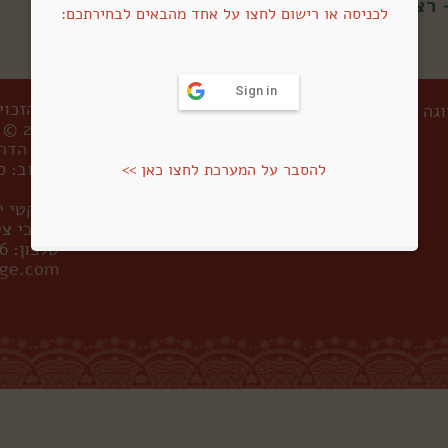
 רצף מספר 8
לכניסה או רישום לחצו על אחד מהבאים לבחירתכם:
Sign in
כל הזכוי
וגה
מדיניות פרטיות
תקנון
2023 ©
אטי הדר:
עיצוב: ס
להסבר על המערכת לחצו כאן >>
שאקטי יו
חובבי ציון 52, תל
טלפון: 050-5854646
ege.com