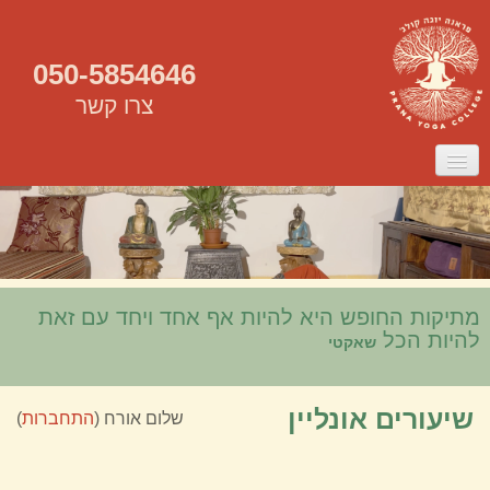
050-5854646
צרו קשר
ראשי
אודות
שיעורים
שיעורים אונליין
קורס מורים
סדנאות
מתיקות החופש היא להיות אף אחד ויחד עם זאת
להיות הכל
שאקטי
שיעורים אונליין
שלום אורח (
התחברות
)