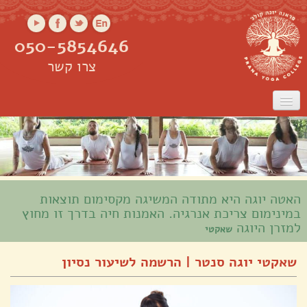
050-5854646
צרו קשר
ראשי
אודות
שיעורים
שיעורים אונליין
קורס מורים
סדנאות
האטה יוגה היא מתודה המשיגה מקסימום תוצאות
במינימום צריכת אנרגיה. האמנות חיה בדרך זו מחוץ
למזרן היוגה
שאקטי
שאקטי יוגה סנטר | הרשמה לשיעור נסיון